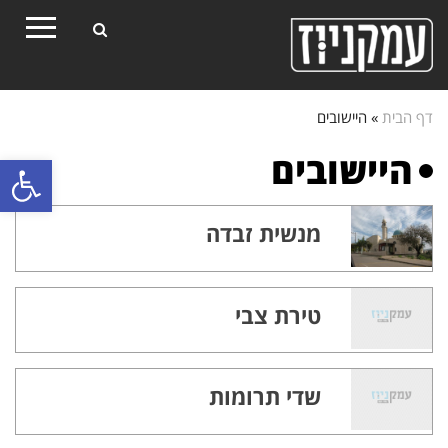
Toggle
gation
דף הבית
»
היישובים
היישובים
פתח סרגל
מנשית זבדה
טירת צבי
שדי תרומות